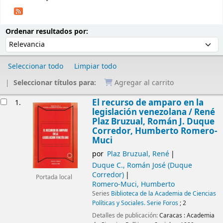
Ordenar
Ordenar por:
Ordenar resultados por:
Seleccionar todo
Limpiar todo
Seleccionar títulos para:
Agregar al carrito
Resultados
El recurso de amparo en la
1.
legislación venezolana /
René
Plaz Bruzual, Román J. Duque
Corredor, Humberto Romero-
Muci
por
Plaz Bruzual, René
Duque C., Román José (Duque
Corredor)
Portada local
Romero-Muci, Humberto
Series
Biblioteca de la Academia de Ciencias
Políticas y Sociales. Serie Foros
; 2
Detalles de publicación:
Caracas :
Academia