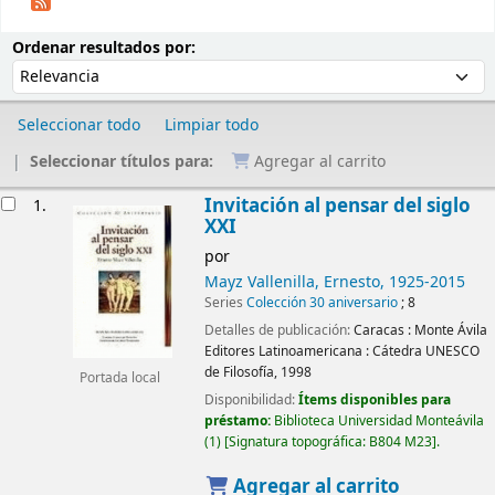
Ordenar
Ordenar por:
Ordenar resultados por:
Seleccionar todo
Limpiar todo
Seleccionar títulos para:
Agregar al carrito
Resultados
Invitación al pensar del siglo
1.
XXI
por
Mayz Vallenilla, Ernesto
, 1925-2015
Series
Colección 30 aniversario
; 8
Detalles de publicación:
Caracas :
Monte Ávila
Editores Latinoamericana : Cátedra UNESCO
de Filosofía,
1998
Portada local
Disponibilidad:
Ítems disponibles para
préstamo:
Biblioteca Universidad Monteávila
(1)
Signatura topográfica:
B804 M23
.
Agregar al carrito