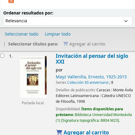
Ordenar
Ordenar por:
Ordenar resultados por:
Seleccionar todo
Limpiar todo
Seleccionar títulos para:
Agregar al carrito
Resultados
Invitación al pensar del siglo
1.
XXI
por
Mayz Vallenilla, Ernesto
, 1925-2015
Series
Colección 30 aniversario
; 8
Detalles de publicación:
Caracas :
Monte Ávila
Editores Latinoamericana : Cátedra UNESCO
de Filosofía,
1998
Portada local
Disponibilidad:
Ítems disponibles para
préstamo:
Biblioteca Universidad Monteávila
(1)
Signatura topográfica:
B804 M23
.
Agregar al carrito