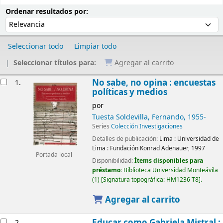
Ordenar
Ordenar por:
Ordenar resultados por:
Seleccionar todo
Limpiar todo
Seleccionar títulos para:
Agregar al carrito
Resultados
No sabe, no opina : encuestas
1.
políticas y medios
por
Tuesta Soldevilla, Fernando
, 1955-
Series
Colección Investigaciones
Detalles de publicación:
Lima :
Universidad de
Lima : Fundación Konrad Adenauer,
1997
Portada local
Disponibilidad:
Ítems disponibles para
préstamo:
Biblioteca Universidad Monteávila
(1)
Signatura topográfica:
HM1236 T8
.
Agregar al carrito
Educar como Gabriela Mistral :
2.