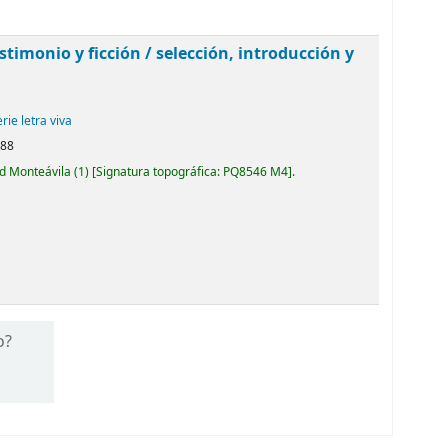
timonio y ficción /
selección, introducción y
rie letra viva
988
ad Monteávila
(1)
Signatura topográfica:
PQ8546 M4
.
o?