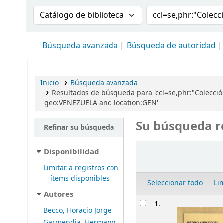
Buscar en el catálogo por:
Buscar en el cat
Búsqueda avanzada
Búsqueda de autoridad
Inicio
Búsqueda avanzada
Resultados de búsqueda para 'ccl=se,phr:"Colección
geo:VENEZUELA and location:GEN'
Su búsqueda r
Refinar su búsqueda
Ordenar
Disponibilidad
Limitar a registros con
ítems disponibles
Seleccionar todo
Li
Autores
Resultados
1.
Becco, Horacio Jorge
Garmendia, Hermann