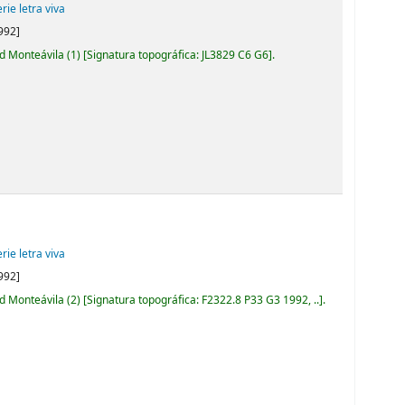
rie letra viva
992]
ad Monteávila
(1)
Signatura topográfica:
JL3829 C6 G6
.
rie letra viva
992]
ad Monteávila
(2)
Signatura topográfica:
F2322.8 P33 G3 1992, ..
.