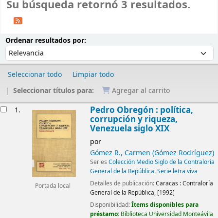
Su búsqueda retornó 3 resultados.
Ordenar
Ordenar por:
Ordenar resultados por:
Seleccionar todo
Limpiar todo
Seleccionar títulos para:
Agregar al carrito
Resultados
Pedro Obregón : política,
1.
corrupción y riqueza,
Venezuela siglo XIX
por
Gómez R., Carmen (Gómez Rodríguez)
Series
Colección Medio Siglo de la Contraloría
General de la República. Serie letra viva
Detalles de publicación:
Caracas :
Contraloría
Portada local
General de la República,
[1992]
Disponibilidad:
Ítems disponibles para
préstamo:
Biblioteca Universidad Monteávila