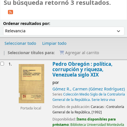
Su búsqueda retornó 3 resultados.
Ordenar
Ordenar por:
Ordenar resultados por:
Seleccionar todo
Limpiar todo
Seleccionar títulos para:
Agregar al carrito
Resultados
Pedro Obregón : política,
1.
corrupción y riqueza,
Venezuela siglo XIX
por
Gómez R., Carmen (Gómez Rodríguez)
Series
Colección Medio Siglo de la Contraloría
General de la República. Serie letra viva
Detalles de publicación:
Caracas :
Contraloría
Portada local
General de la República,
[1992]
Disponibilidad:
Ítems disponibles para
préstamo:
Biblioteca Universidad Monteávila