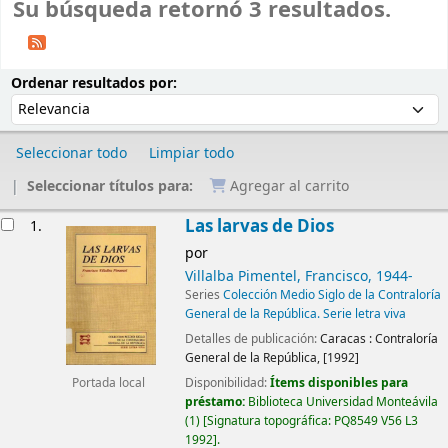
Su búsqueda retornó 3 resultados.
Ordenar
Ordenar por:
Ordenar resultados por:
Seleccionar todo
Limpiar todo
Seleccionar títulos para:
Agregar al carrito
Resultados
Las larvas de Dios
1.
por
Villalba Pimentel, Francisco
, 1944-
Series
Colección Medio Siglo de la Contraloría
General de la República. Serie letra viva
Detalles de publicación:
Caracas :
Contraloría
General de la República,
[1992]
Disponibilidad:
Ítems disponibles para
Portada local
préstamo:
Biblioteca Universidad Monteávila
(1)
Signatura topográfica:
PQ8549 V56 L3
1992
.