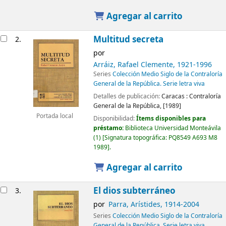
Agregar al carrito
Multitud secreta
2.
por
Arráiz, Rafael Clemente
, 1921-1996
Series
Colección Medio Siglo de la Contraloría
General de la República. Serie letra viva
Detalles de publicación:
Caracas :
Contraloría
General de la República,
[1989]
Portada local
Disponibilidad:
Ítems disponibles para
préstamo:
Biblioteca Universidad Monteávila
(1)
Signatura topográfica:
PQ8549 A693 M8
1989
.
Agregar al carrito
El dios subterráneo
3.
por
Parra, Arístides
, 1914-2004
Series
Colección Medio Siglo de la Contraloría
General de la República. Serie letra viva