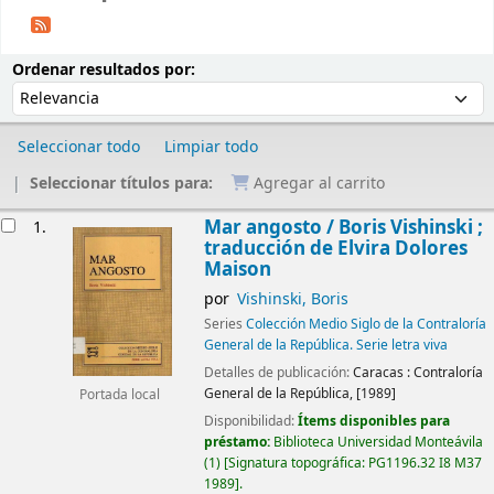
Ordenar
Ordenar por:
Ordenar resultados por:
Seleccionar todo
Limpiar todo
Seleccionar títulos para:
Agregar al carrito
Resultados
Mar angosto /
Boris Vishinski ;
1.
traducción de Elvira Dolores
Maison
por
Vishinski, Boris
Series
Colección Medio Siglo de la Contraloría
General de la República. Serie letra viva
Detalles de publicación:
Caracas :
Contraloría
General de la República,
[1989]
Portada local
Disponibilidad:
Ítems disponibles para
préstamo:
Biblioteca Universidad Monteávila
(1)
Signatura topográfica:
PG1196.32 I8 M37
1989
.