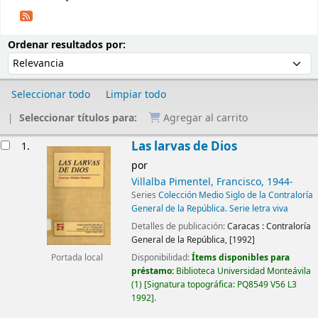
Ordenar
Ordenar por:
Ordenar resultados por:
Seleccionar todo
Limpiar todo
Seleccionar títulos para:
Agregar al carrito
Resultados
Las larvas de Dios
1.
por
Villalba Pimentel, Francisco
, 1944-
Series
Colección Medio Siglo de la Contraloría
General de la República. Serie letra viva
Detalles de publicación:
Caracas :
Contraloría
General de la República,
[1992]
Disponibilidad:
Ítems disponibles para
Portada local
préstamo:
Biblioteca Universidad Monteávila
(1)
Signatura topográfica:
PQ8549 V56 L3
1992
.