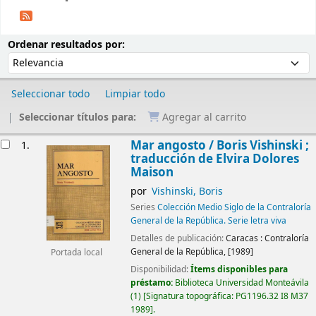
Ordenar
Ordenar por:
Ordenar resultados por:
Seleccionar todo
Limpiar todo
Seleccionar títulos para:
Agregar al carrito
Resultados
Mar angosto /
Boris Vishinski ;
1.
traducción de Elvira Dolores
Maison
por
Vishinski, Boris
Series
Colección Medio Siglo de la Contraloría
General de la República. Serie letra viva
Detalles de publicación:
Caracas :
Contraloría
General de la República,
[1989]
Portada local
Disponibilidad:
Ítems disponibles para
préstamo:
Biblioteca Universidad Monteávila
(1)
Signatura topográfica:
PG1196.32 I8 M37
1989
.