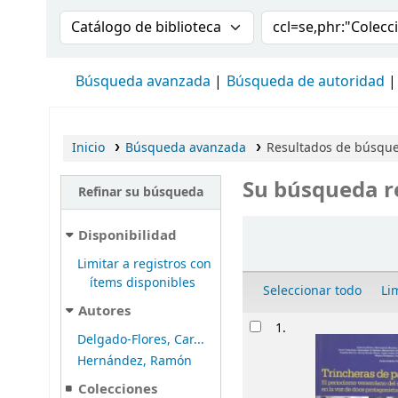
Buscar en el catálogo por:
Buscar en el cat
Búsqueda avanzada
Búsqueda de autoridad
Inicio
Búsqueda avanzada
Resultados de búsqued
Su búsqueda r
Refinar su búsqueda
Ordenar
Disponibilidad
Limitar a registros con
ítems disponibles
Seleccionar todo
Li
Autores
Resultados
1.
Delgado-Flores, Car...
Hernández, Ramón
Colecciones