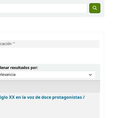
cación "'
Ordenar por:
enar resultados por:
iglo XX en la voz de doce protagonistas /