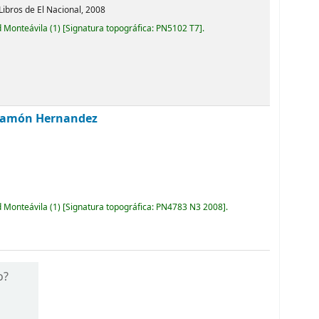
Libros de El Nacional,
2008
d Monteávila
(1)
Signatura topográfica:
PN5102 T7
.
 Ramón Hernandez
d Monteávila
(1)
Signatura topográfica:
PN4783 N3 2008
.
o?