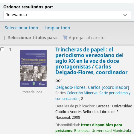
Ordenar
Ordenar por:
Ordenar resultados por:
Seleccionar todo
Limpiar todo
Seleccionar títulos para:
Agregar al carrito
Resultados
Trincheras de papel : el
1.
periodismo venezolano del
siglo XX en la voz de doce
protagonistas /
Carlos
Delgado-Flores, coordinador
por
Delgado-Flores, Carlos
[coordinador]
Portada local
Series
Colección Minerva. Serie periodismo y
comunicación
; 2
Detalles de publicación:
Caracas :
Universidad
Católica Andrés Bello : Los Libros de El
Nacional,
2008
Disponibilidad:
Ítems disponibles para
préstamo:
Biblioteca Universidad Monteávila