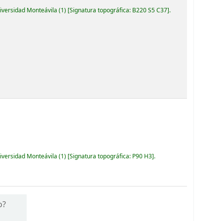
niversidad Monteávila
(1)
Signatura topográfica:
B220 S5 C37
.
niversidad Monteávila
(1)
Signatura topográfica:
P90 H3
.
o?