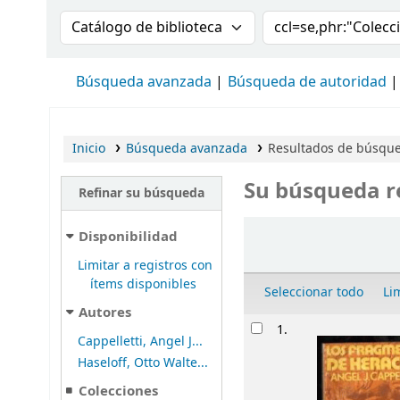
Buscar en el catálogo por:
Buscar en el cat
Búsqueda avanzada
Búsqueda de autoridad
Inicio
Búsqueda avanzada
Resultados de búsqued
Su búsqueda r
Refinar su búsqueda
Ordenar
Disponibilidad
Limitar a registros con
ítems disponibles
Seleccionar todo
Li
Autores
Resultados
1.
Cappelletti, Angel J...
Haseloff, Otto Walte...
Colecciones