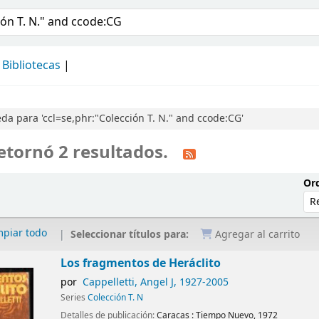
álogo
Bibliotecas
a para 'ccl=se,phr:"Colección T. N." and ccode:CG'
etornó 2 resultados.
Ord
mpiar todo
Seleccionar títulos para:
Agregar al carrito
Los fragmentos de Heráclito
por
Cappelletti, Angel J
, 1927-2005
Series
Colección T. N
Detalles de publicación:
Caracas :
Tiempo Nuevo,
1972