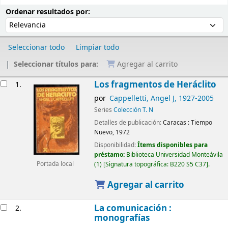
Ordenar
Ordenar por:
Ordenar resultados por:
Seleccionar todo
Limpiar todo
Seleccionar títulos para:
Agregar al carrito
Resultados
Los fragmentos de Heráclito
1.
por
Cappelletti, Angel J
, 1927-2005
Series
Colección T. N
Detalles de publicación:
Caracas :
Tiempo
Nuevo,
1972
Disponibilidad:
Ítems disponibles para
préstamo:
Biblioteca Universidad Monteávila
(1)
Signatura topográfica:
B220 S5 C37
.
Portada local
Agregar al carrito
La comunicación :
2.
monografías