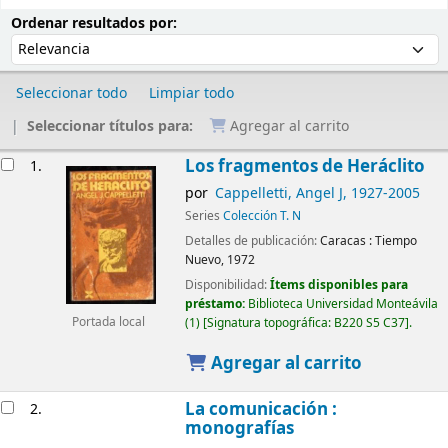
Ordenar
Ordenar por:
Ordenar resultados por:
Seleccionar todo
Limpiar todo
Seleccionar títulos para:
Agregar al carrito
Resultados
Los fragmentos de Heráclito
1.
por
Cappelletti, Angel J
, 1927-2005
Series
Colección T. N
Detalles de publicación:
Caracas :
Tiempo
Nuevo,
1972
Disponibilidad:
Ítems disponibles para
préstamo:
Biblioteca Universidad Monteávila
(1)
Signatura topográfica:
B220 S5 C37
.
Portada local
Agregar al carrito
La comunicación :
2.
monografías