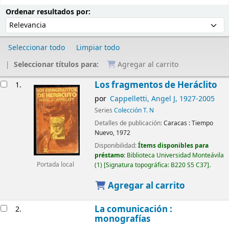
Ordenar
Ordenar por:
Ordenar resultados por:
Seleccionar todo
Limpiar todo
Seleccionar títulos para:
Agregar al carrito
Resultados
Los fragmentos de Heráclito
1.
por
Cappelletti, Angel J
, 1927-2005
Series
Colección T. N
Detalles de publicación:
Caracas :
Tiempo
Nuevo,
1972
Disponibilidad:
Ítems disponibles para
préstamo:
Biblioteca Universidad Monteávila
(1)
Signatura topográfica:
B220 S5 C37
.
Portada local
Agregar al carrito
La comunicación :
2.
monografías