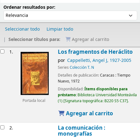
Ordenar
Ordenar por:
Ordenar resultados por:
Seleccionar todo
Limpiar todo
Seleccionar títulos para:
Agregar al carrito
Resultados
Los fragmentos de Heráclito
1.
por
Cappelletti, Angel J
, 1927-2005
Series
Colección T. N
Detalles de publicación:
Caracas :
Tiempo
Nuevo,
1972
Disponibilidad:
Ítems disponibles para
préstamo:
Biblioteca Universidad Monteávila
(1)
Signatura topográfica:
B220 S5 C37
.
Portada local
Agregar al carrito
La comunicación :
2.
monografías