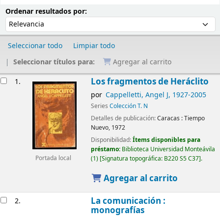
Ordenar
Ordenar por:
Ordenar resultados por:
Seleccionar todo
Limpiar todo
Seleccionar títulos para:
Agregar al carrito
Resultados
Los fragmentos de Heráclito
1.
por
Cappelletti, Angel J
, 1927-2005
Series
Colección T. N
Detalles de publicación:
Caracas :
Tiempo
Nuevo,
1972
Disponibilidad:
Ítems disponibles para
préstamo:
Biblioteca Universidad Monteávila
(1)
Signatura topográfica:
B220 S5 C37
.
Portada local
Agregar al carrito
La comunicación :
2.
monografías