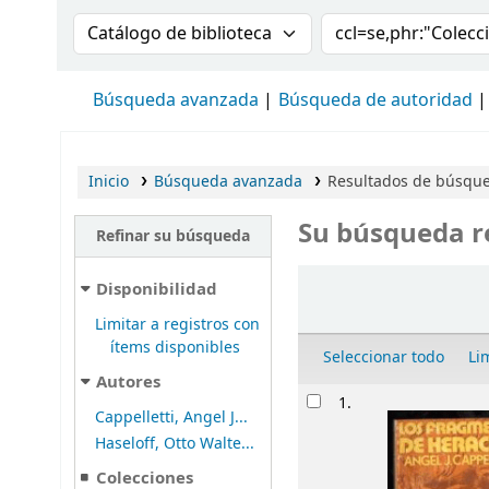
Buscar en el catálogo por:
Buscar en el cat
Búsqueda avanzada
Búsqueda de autoridad
Inicio
Búsqueda avanzada
Resultados de búsqued
Su búsqueda r
Refinar su búsqueda
Ordenar
Disponibilidad
Limitar a registros con
ítems disponibles
Seleccionar todo
Li
Autores
Resultados
1.
Cappelletti, Angel J...
Haseloff, Otto Walte...
Colecciones