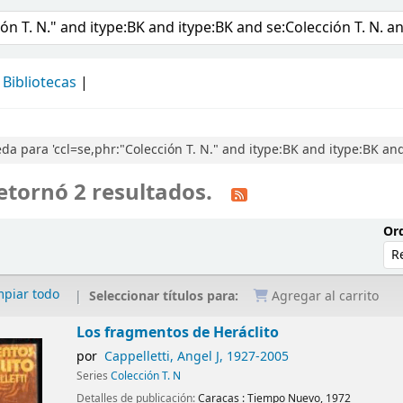
álogo
Bibliotecas
a para 'ccl=se,phr:"Colección T. N." and itype:BK and itype:BK an
etornó 2 resultados.
Ord
mpiar todo
Seleccionar títulos para:
Agregar al carrito
Los fragmentos de Heráclito
por
Cappelletti, Angel J
, 1927-2005
Series
Colección T. N
Detalles de publicación:
Caracas :
Tiempo Nuevo,
1972