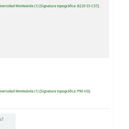
niversidad Monteávila
(1)
Signatura topográfica:
B220 S5 C37
.
niversidad Monteávila
(1)
Signatura topográfica:
P90 H3
.
o?