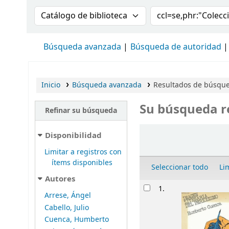
Buscar en el catálogo por:
Buscar en el cat
Búsqueda avanzada
Búsqueda de autoridad
Inicio
Búsqueda avanzada
Resultados de búsqued
Su búsqueda r
Refinar su búsqueda
Ordenar
Disponibilidad
Limitar a registros con
ítems disponibles
Seleccionar todo
Li
Autores
Resultados
1.
Arrese, Ángel
Cabello, Julio
Cuenca, Humberto