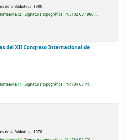
es de la Biblioteca,
1980
Monteávila
(2)
Signatura topográfica:
PN5102 C8 1980, ..
.
as del XII Congreso Internacional de
Monteávila
(1)
Signatura topográfica:
PN4784 C7 P4
.
s de la Biblioteca,
1978
Monteávila
(1)
Signatura topográfica:
PN4784 R2 C3
.