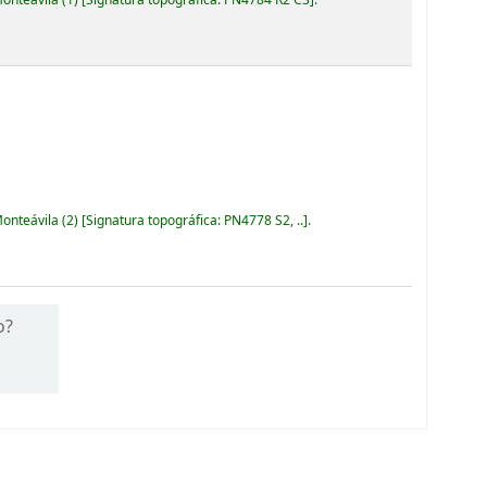
Monteávila
(2)
Signatura topográfica:
PN4778 S2, ..
.
o?