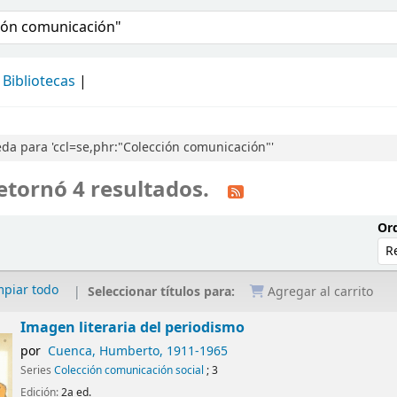
álogo
Bibliotecas
a para 'ccl=se,phr:"Colección comunicación"'
etornó 4 resultados.
Ord
mpiar todo
Seleccionar títulos para:
Agregar al carrito
Imagen literaria del periodismo
por
Cuenca, Humberto
, 1911-1965
Series
Colección comunicación social
; 3
Edición:
2a ed.