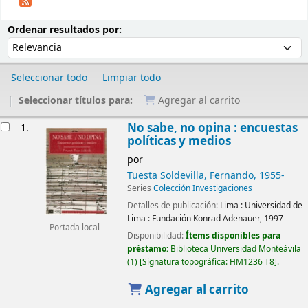
Ordenar
Ordenar por:
Ordenar resultados por:
Seleccionar todo
Limpiar todo
Seleccionar títulos para:
Agregar al carrito
Resultados
No sabe, no opina : encuestas
1.
políticas y medios
por
Tuesta Soldevilla, Fernando
, 1955-
Series
Colección Investigaciones
Detalles de publicación:
Lima :
Universidad de
Lima : Fundación Konrad Adenauer,
1997
Portada local
Disponibilidad:
Ítems disponibles para
préstamo:
Biblioteca Universidad Monteávila
(1)
Signatura topográfica:
HM1236 T8
.
Agregar al carrito