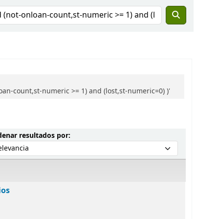
an-count,st-numeric >= 1) and (lost,st-numeric=0) )'
Ordenar por:
enar resultados por:
ios