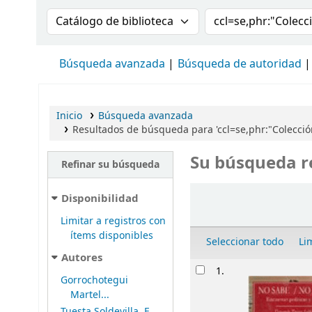
Buscar en el catálogo por:
Buscar en el cat
Búsqueda avanzada
Búsqueda de autoridad
Inicio
Búsqueda avanzada
Resultados de búsqueda para 'ccl=se,phr:"Colección 
Su búsqueda r
Refinar su búsqueda
Ordenar
Disponibilidad
Limitar a registros con
ítems disponibles
Seleccionar todo
Li
Autores
Resultados
1.
Gorrochotegui
Martel...
Tuesta Soldevilla, F...