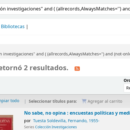
álogo
Bibliotecas
investigaciones" and ( (allrecords,AlwaysMatches='') and (not-onlo
etornó 2 resultados.
Ord
mpiar todo
Seleccionar títulos para:
Agregar al carrito
No sabe, no opina : encuestas políticas y med
por
Tuesta Soldevilla, Fernando
, 1955-
Series
Colección Investigaciones