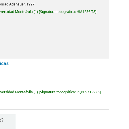
Konrad Adenauer,
1997
iversidad Monteávila
(1)
Signatura topográfica:
HM1236 T8
.
icas
iversidad Monteávila
(1)
Signatura topográfica:
PQ8097 G6 Z5
.
o?