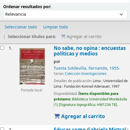
Ordenar
Ordenar por:
Ordenar resultados por:
Seleccionar todo
Limpiar todo
Seleccionar títulos para:
Agregar al carrito
Resultados
No sabe, no opina : encuestas
1.
políticas y medios
por
Tuesta Soldevilla, Fernando
, 1955-
Series
Colección Investigaciones
Detalles de publicación:
Lima :
Universidad de
Lima : Fundación Konrad Adenauer,
1997
Portada local
Disponibilidad:
Ítems disponibles para
préstamo:
Biblioteca Universidad Monteávila
(1)
Signatura topográfica:
HM1236 T8
.
Agregar al carrito
Educar como Gabriela Mistral :
2.