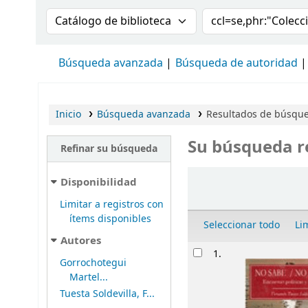
Buscar en el catálogo por:
Buscar en el cat
Búsqueda avanzada
Búsqueda de autoridad
Inicio
Búsqueda avanzada
Resultados de búsqued
Su búsqueda r
Refinar su búsqueda
Ordenar
Disponibilidad
Limitar a registros con
ítems disponibles
Seleccionar todo
Li
Autores
Resultados
1.
Gorrochotegui
Martel...
Tuesta Soldevilla, F...