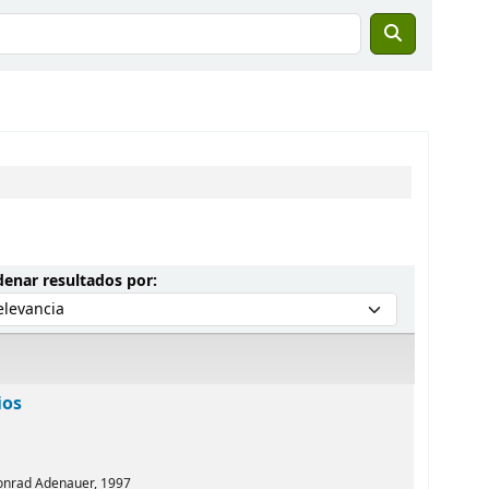
Ordenar por:
enar resultados por:
ios
Konrad Adenauer,
1997