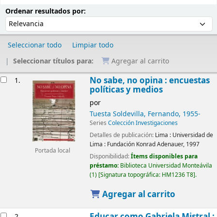
Ordenar
Ordenar por:
Ordenar resultados por:
Seleccionar todo
Limpiar todo
Seleccionar títulos para:
Agregar al carrito
Resultados
No sabe, no opina : encuestas
1.
políticas y medios
por
Tuesta Soldevilla, Fernando
, 1955-
Series
Colección Investigaciones
Detalles de publicación:
Lima :
Universidad de
Lima : Fundación Konrad Adenauer,
1997
Portada local
Disponibilidad:
Ítems disponibles para
préstamo:
Biblioteca Universidad Monteávila
(1)
Signatura topográfica:
HM1236 T8
.
Agregar al carrito
Educar como Gabriela Mistral :
2.