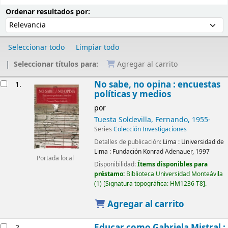
Ordenar
Ordenar por:
Ordenar resultados por:
Seleccionar todo
Limpiar todo
Seleccionar títulos para:
Agregar al carrito
Resultados
No sabe, no opina : encuestas
1.
políticas y medios
por
Tuesta Soldevilla, Fernando
, 1955-
Series
Colección Investigaciones
Detalles de publicación:
Lima :
Universidad de
Lima : Fundación Konrad Adenauer,
1997
Portada local
Disponibilidad:
Ítems disponibles para
préstamo:
Biblioteca Universidad Monteávila
(1)
Signatura topográfica:
HM1236 T8
.
Agregar al carrito
Educar como Gabriela Mistral :
2.