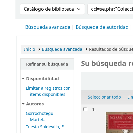
Buscar en el catálogo por:
Buscar en el cat
Búsqueda avanzada
Búsqueda de autoridad
Inicio
Búsqueda avanzada
Resultados de búsqued
Su búsqueda r
Refinar su búsqueda
Ordenar
Disponibilidad
Limitar a registros con
ítems disponibles
Seleccionar todo
Li
Autores
Resultados
1.
Gorrochotegui
Martel...
Tuesta Soldevilla, F...