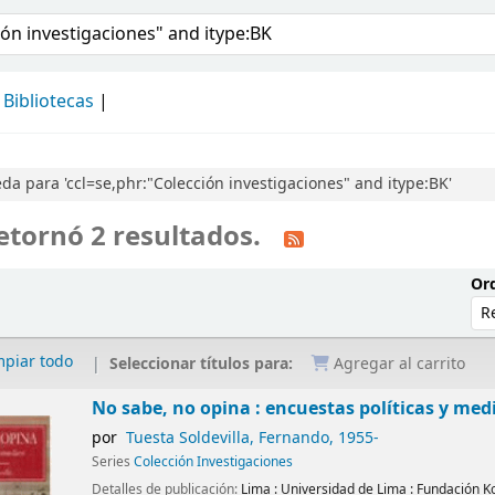
álogo
Bibliotecas
a para 'ccl=se,phr:"Colección investigaciones" and itype:BK'
etornó 2 resultados.
Ord
mpiar todo
Seleccionar títulos para:
Agregar al carrito
No sabe, no opina : encuestas políticas y med
por
Tuesta Soldevilla, Fernando
, 1955-
Series
Colección Investigaciones
Detalles de publicación:
Lima :
Universidad de Lima : Fundación 