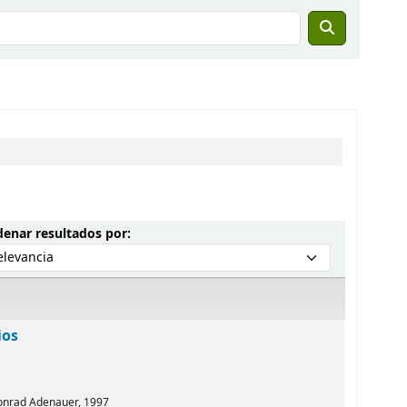
Ordenar por:
enar resultados por:
ios
Konrad Adenauer,
1997