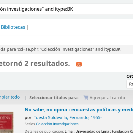
álogo
Bibliotecas
a para 'ccl=se,phr:"Colección investigaciones" and itype:BK'
etornó 2 resultados.
Ord
mpiar todo
Seleccionar títulos para:
Agregar al carrito
No sabe, no opina : encuestas políticas y med
por
Tuesta Soldevilla, Fernando
, 1955-
Series
Colección Investigaciones
Detalles de publicación:
Lima :
Universidad de Lima : Fundación 