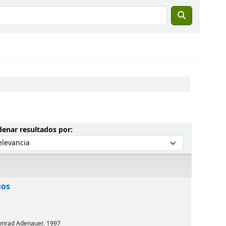
Ordenar por:
enar resultados por:
ios
Konrad Adenauer,
1997