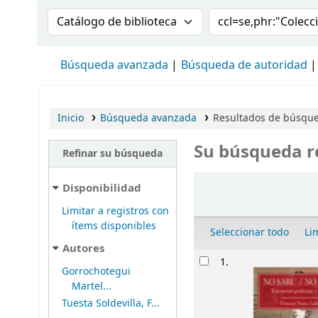
Buscar en el catálogo por:
Buscar en el cat
Búsqueda avanzada
Búsqueda de autoridad
Inicio
Búsqueda avanzada
Resultados de búsqued
Su búsqueda r
Refinar su búsqueda
Ordenar
Disponibilidad
Limitar a registros con
ítems disponibles
Seleccionar todo
Li
Autores
Resultados
1.
Gorrochotegui
Martel...
Tuesta Soldevilla, F...