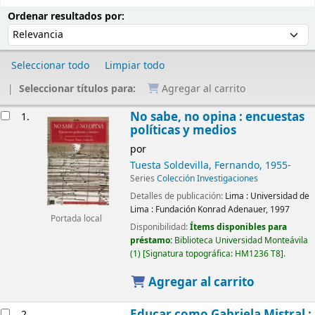
Ordenar
Ordenar por:
Ordenar resultados por:
Seleccionar todo
Limpiar todo
Seleccionar títulos para:
Agregar al carrito
Resultados
No sabe, no opina : encuestas
1.
políticas y medios
por
Tuesta Soldevilla, Fernando
, 1955-
Series
Colección Investigaciones
Detalles de publicación:
Lima :
Universidad de
Lima : Fundación Konrad Adenauer,
1997
Portada local
Disponibilidad:
Ítems disponibles para
préstamo:
Biblioteca Universidad Monteávila
(1)
Signatura topográfica:
HM1236 T8
.
Agregar al carrito
Educar como Gabriela Mistral :
2.