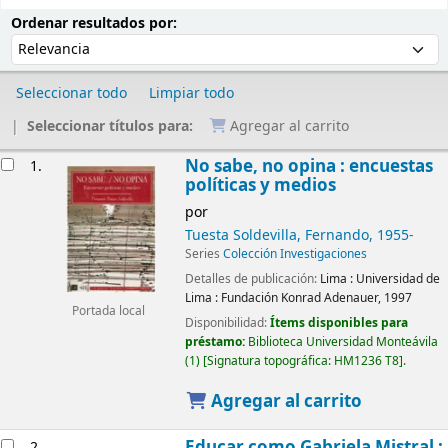
Ordenar
Ordenar por:
Ordenar resultados por:
Seleccionar todo
Limpiar todo
Seleccionar títulos para:
Agregar al carrito
Resultados
No sabe, no opina : encuestas
1.
políticas y medios
por
Tuesta Soldevilla, Fernando
, 1955-
Series
Colección Investigaciones
Detalles de publicación:
Lima :
Universidad de
Lima : Fundación Konrad Adenauer,
1997
Portada local
Disponibilidad:
Ítems disponibles para
préstamo:
Biblioteca Universidad Monteávila
(1)
Signatura topográfica:
HM1236 T8
.
Agregar al carrito
Educar como Gabriela Mistral :
2.