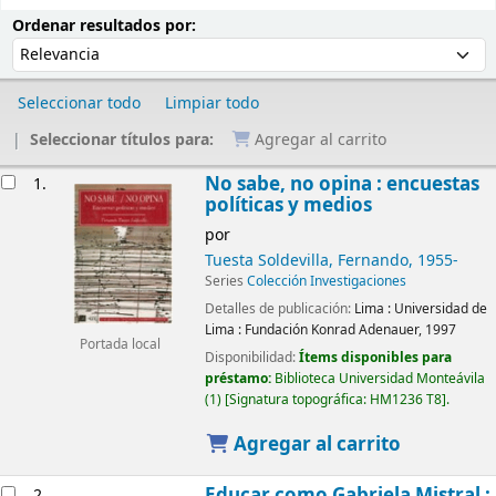
Ordenar
Ordenar por:
Ordenar resultados por:
Seleccionar todo
Limpiar todo
Seleccionar títulos para:
Agregar al carrito
Resultados
No sabe, no opina : encuestas
1.
políticas y medios
por
Tuesta Soldevilla, Fernando
, 1955-
Series
Colección Investigaciones
Detalles de publicación:
Lima :
Universidad de
Lima : Fundación Konrad Adenauer,
1997
Portada local
Disponibilidad:
Ítems disponibles para
préstamo:
Biblioteca Universidad Monteávila
(1)
Signatura topográfica:
HM1236 T8
.
Agregar al carrito
Educar como Gabriela Mistral :
2.