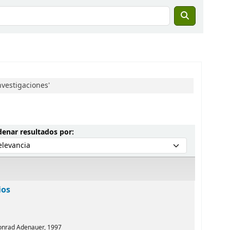
nvestigaciones'
Ordenar por:
enar resultados por:
ios
Konrad Adenauer,
1997