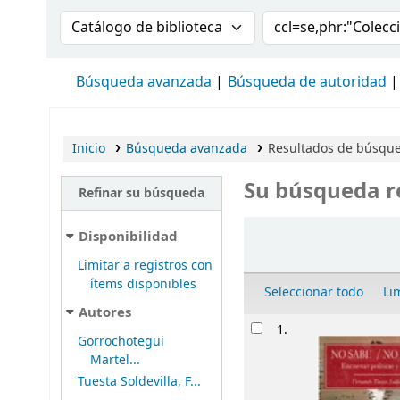
Buscar en el catálogo por:
Buscar en el cat
Búsqueda avanzada
Búsqueda de autoridad
Inicio
Búsqueda avanzada
Resultados de búsqued
Su búsqueda r
Refinar su búsqueda
Ordenar
Disponibilidad
Limitar a registros con
ítems disponibles
Seleccionar todo
Li
Autores
Resultados
1.
Gorrochotegui
Martel...
Tuesta Soldevilla, F...