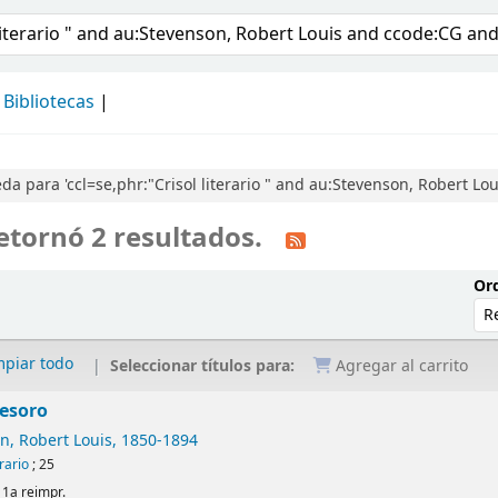
álogo
Bibliotecas
a para 'ccl=se,phr:"Crisol literario " and au:Stevenson, Robert Lo
etornó 2 resultados.
Ord
mpiar todo
Seleccionar títulos para:
Agregar al carrito
tesoro
n, Robert Louis
, 1850-1894
erario
; 25
 1a reimpr.