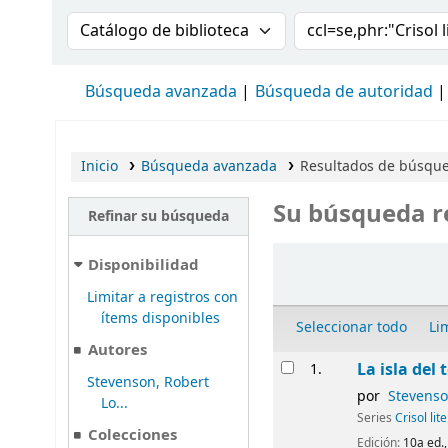
Buscar en el catálogo por:
Buscar en el cat
Búsqueda avanzada
Búsqueda de autoridad
Inicio
Búsqueda avanzada
Resultados de búsqued
Su búsqueda r
Refinar su búsqueda
Ordenar
Disponibilidad
Limitar a registros con
ítems disponibles
Seleccionar todo
Li
Autores
Resultados
La isla del 
1.
Stevenson, Robert
por
Stevenso
Lo...
Series
Crisol lit
Colecciones
Edición:
10a ed.,