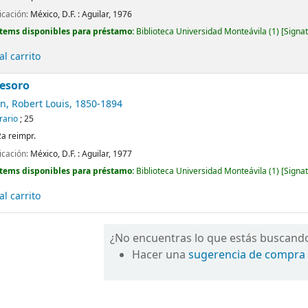
icación:
México, D.F. :
Aguilar,
1976
Ítems disponibles para préstamo:
Biblioteca Universidad Monteávila
(1)
Signat
l carrito
tesoro
n, Robert Louis
, 1850-1894
erario
; 25
2a reimpr.
icación:
México, D.F. :
Aguilar,
1977
Ítems disponibles para préstamo:
Biblioteca Universidad Monteávila
(1)
Signat
l carrito
¿No encuentras lo que estás buscand
Hacer una
sugerencia de compra