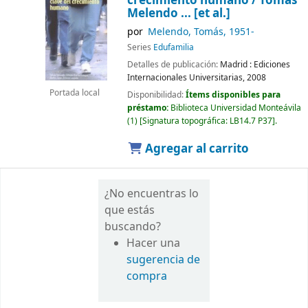
crecimiento humano /
Tomás
Melendo ... [et al.]
por
Melendo, Tomás
, 1951-
Series
Edufamilia
Detalles de publicación:
Madrid :
Ediciones
Internacionales Universitarias,
2008
Portada local
Disponibilidad:
Ítems disponibles para
préstamo:
Biblioteca Universidad Monteávila
(1)
Signatura topográfica:
LB14.7 P37
.
Agregar al carrito
¿No encuentras lo
que estás
buscando?
Hacer una
sugerencia de
compra