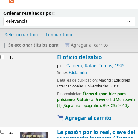
Ordenar
Ordenar por:
Ordenar resultados por:
Seleccionar todo
Limpiar todo
Seleccionar títulos para:
Agregar al carrito
Resultados
El oficio del sabio
1.
por
Caldera, Rafael Tomás
, 1945-
Series
Edufamilia
Detalles de publicación:
Madrid :
Ediciones
Internacionales Universitarias,
2010
Disponibilidad:
Ítems disponibles para
préstamo:
Biblioteca Universidad Monteávila
(1)
Signatura topográfica:
B93 C35 2010
.
Agregar al carrito
La pasión por lo real, clave del
2.