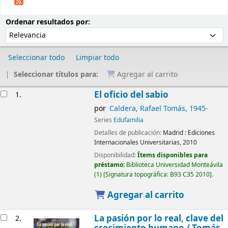
Ordenar
Ordenar por:
Ordenar resultados por:
Seleccionar todo
Limpiar todo
Seleccionar títulos para:
Agregar al carrito
Resultados
El oficio del sabio
1.
por
Caldera, Rafael Tomás
, 1945-
Series
Edufamilia
Detalles de publicación:
Madrid :
Ediciones
Internacionales Universitarias,
2010
Disponibilidad:
Ítems disponibles para
préstamo:
Biblioteca Universidad Monteávila
(1)
Signatura topográfica:
B93 C35 2010
.
Agregar al carrito
La pasión por lo real, clave del
2.