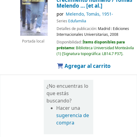
crecimiento humano /
Tomás
Melendo ... [et al.]
por
Melendo, Tomás
, 1951-
Series
Edufamilia
Detalles de publicación:
Madrid :
Ediciones
Internacionales Universitarias,
2008
Portada local
Disponibilidad:
Ítems disponibles para
préstamo:
Biblioteca Universidad Monteávila
(1)
Signatura topográfica:
LB14.7 P37
.
Agregar al carrito
¿No encuentras lo
que estás
buscando?
Hacer una
sugerencia de
compra