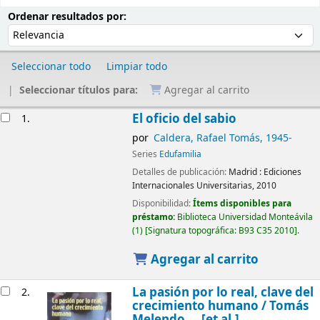
Ordenar
Ordenar por:
Ordenar resultados por:
Seleccionar todo
Limpiar todo
Seleccionar títulos para:
Agregar al carrito
Resultados
El oficio del sabio
1.
por
Caldera, Rafael Tomás
, 1945-
Series
Edufamilia
Detalles de publicación:
Madrid :
Ediciones
Internacionales Universitarias,
2010
Disponibilidad:
Ítems disponibles para
préstamo:
Biblioteca Universidad Monteávila
(1)
Signatura topográfica:
B93 C35 2010
.
Agregar al carrito
La pasión por lo real, clave del
2.
crecimiento humano /
Tomás
Melendo ... [et al.]