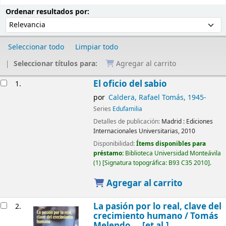
Ordenar
Ordenar por:
Ordenar resultados por:
Seleccionar todo
Limpiar todo
Seleccionar títulos para:
Agregar al carrito
Resultados
El oficio del sabio
1.
por
Caldera, Rafael Tomás
, 1945-
Series
Edufamilia
Detalles de publicación:
Madrid :
Ediciones
Internacionales Universitarias,
2010
Disponibilidad:
Ítems disponibles para
préstamo:
Biblioteca Universidad Monteávila
(1)
Signatura topográfica:
B93 C35 2010
.
Agregar al carrito
La pasión por lo real, clave del
2.
crecimiento humano /
Tomás
Melendo ... [et al.]