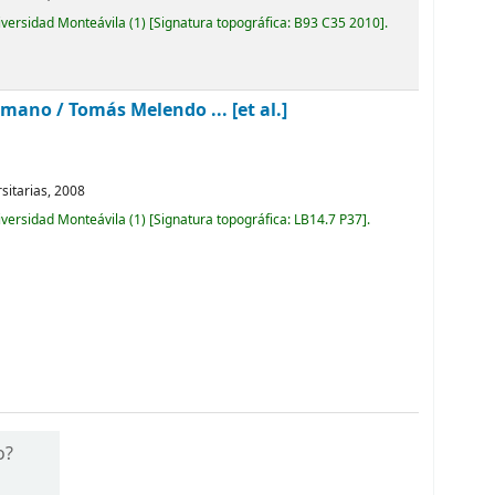
iversidad Monteávila
(1)
Signatura topográfica:
B93 C35 2010
.
humano /
Tomás Melendo ... [et al.]
sitarias,
2008
iversidad Monteávila
(1)
Signatura topográfica:
LB14.7 P37
.
o?