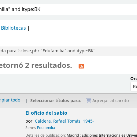
álogo
Bibliotecas
a para 'ccl=se,phr:"Edufamilia" and itype:BK'
etornó 2 resultados.
Ord
mpiar todo
Seleccionar títulos para:
Agregar al carrito
El oficio del sabio
por
Caldera, Rafael Tomás
, 1945-
Series
Edufamilia
Detalles de publicación:
Madrid :
Ediciones Internacionales Univer