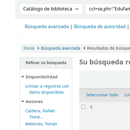
Buscar en el catálogo por:
Buscar en el cat
Búsqueda avanzada
Búsqueda de autoridad
Inicio
Búsqueda avanzada
Resultados de búsqued
Su búsqueda r
Refinar su búsqueda
Ordenar
Disponibilidad
Limitar a registros con
ítems disponibles
Seleccionar todo
Li
Autores
Resultados
1.
Caldera, Rafael
Tomá...
Melendo, Tomás