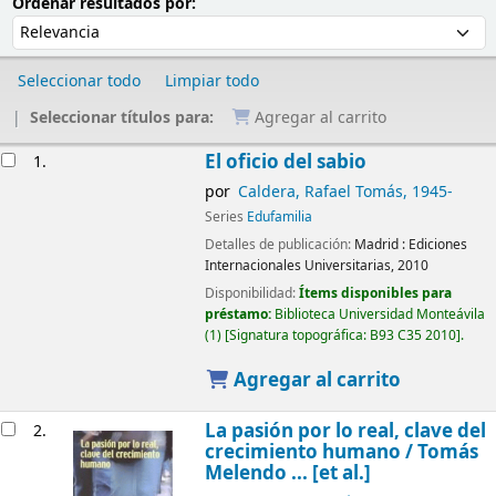
Ordenar
Ordenar por:
Ordenar resultados por:
Seleccionar todo
Limpiar todo
Seleccionar títulos para:
Agregar al carrito
Resultados
El oficio del sabio
1.
por
Caldera, Rafael Tomás
, 1945-
Series
Edufamilia
Detalles de publicación:
Madrid :
Ediciones
Internacionales Universitarias,
2010
Disponibilidad:
Ítems disponibles para
préstamo:
Biblioteca Universidad Monteávila
(1)
Signatura topográfica:
B93 C35 2010
.
Agregar al carrito
La pasión por lo real, clave del
2.
crecimiento humano /
Tomás
Melendo ... [et al.]