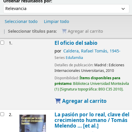
Ordenar
Ordenar por:
Ordenar resultados por:
Seleccionar todo
Limpiar todo
Seleccionar títulos para:
Agregar al carrito
Resultados
El oficio del sabio
1.
por
Caldera, Rafael Tomás
, 1945-
Series
Edufamilia
Detalles de publicación:
Madrid :
Ediciones
Internacionales Universitarias,
2010
Disponibilidad:
Ítems disponibles para
préstamo:
Biblioteca Universidad Monteávila
(1)
Signatura topográfica:
B93 C35 2010
.
Agregar al carrito
La pasión por lo real, clave del
2.
crecimiento humano /
Tomás
Melendo ... [et al.]