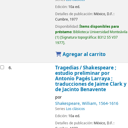
Edición:
10a ed.
Detalles de publicación:
México, D.F. :
Cumbre,
1977
Disponibilidad:
Ítems disponibles para
préstamo:
Biblioteca Universidad Monteávila
(1)
Signatura topográfica:
B312 S5 V37
1977
.
Agregar al carrito
Tragedias /
Shakespeare ;
6.
estudio preliminar por
Antonio Pagés Larraya ;
traducciones de Jaime Clark y
de Jacinto Benavente
por
Shakespeare, William
, 1564-1616
Series
Los clásicos
Edición:
10a ed.
Detalles de publicación:
México, D.F. :