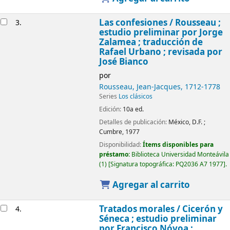
Las confesiones /
Rousseau ;
3.
estudio preliminar por Jorge
Zalamea ; traducción de
Rafael Urbano ; revisada por
José Bianco
por
Rousseau, Jean-Jacques
, 1712-1778
Series
Los clásicos
Edición:
10a ed.
Detalles de publicación:
México, D.F. ;
Cumbre,
1977
Disponibilidad:
Ítems disponibles para
préstamo:
Biblioteca Universidad Monteávila
(1)
Signatura topográfica:
PQ2036 A7 1977
.
Agregar al carrito
Tratados morales /
Cicerón y
4.
Séneca ; estudio preliminar
por Francisco Nóvoa ;