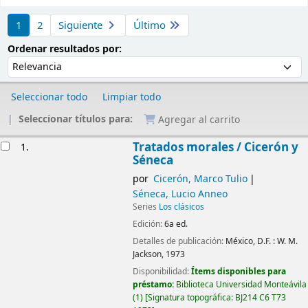
Ordenar
1
2
Siguiente
Último
Ordenar por:
Ordenar resultados por:
Seleccionar todo
Limpiar todo
Seleccionar títulos para:
Agregar al carrito
Resultados
Tratados morales /
Cicerón y
1.
Séneca
por
Cicerón, Marco Tulio
Séneca, Lucio Anneo
Series
Los clásicos
Edición:
6a ed.
Detalles de publicación:
México, D.F. :
W. M.
Jackson,
1973
Disponibilidad:
Ítems disponibles para
préstamo:
Biblioteca Universidad Monteávila
(1)
Signatura topográfica:
BJ214 C6 T73