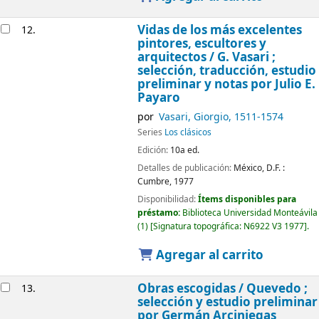
Vidas de los más excelentes
12.
pintores, escultores y
arquitectos /
G. Vasari ;
selección, traducción, estudio
preliminar y notas por Julio E.
Payaro
por
Vasari, Giorgio
, 1511-1574
Series
Los clásicos
Edición:
10a ed.
Detalles de publicación:
México, D.F. :
Cumbre,
1977
Disponibilidad:
Ítems disponibles para
préstamo:
Biblioteca Universidad Monteávila
(1)
Signatura topográfica:
N6922 V3 1977
.
Agregar al carrito
Obras escogidas /
Quevedo ;
13.
selección y estudio preliminar
por Germán Arciniegas