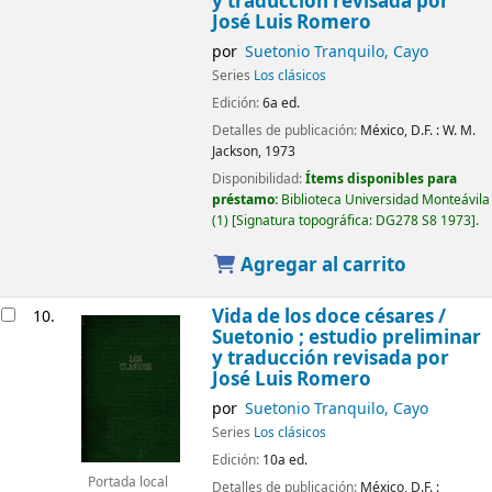
y traducción revisada por
José Luis Romero
por
Suetonio Tranquilo, Cayo
Series
Los clásicos
Edición:
6a ed.
Detalles de publicación:
México, D.F. :
W. M.
Jackson,
1973
Disponibilidad:
Ítems disponibles para
préstamo:
Biblioteca Universidad Monteávila
(1)
Signatura topográfica:
DG278 S8 1973
.
Agregar al carrito
Vida de los doce césares /
10.
Suetonio ; estudio preliminar
y traducción revisada por
José Luis Romero
por
Suetonio Tranquilo, Cayo
Series
Los clásicos
Edición:
10a ed.
Portada local
Detalles de publicación:
México, D.F. :