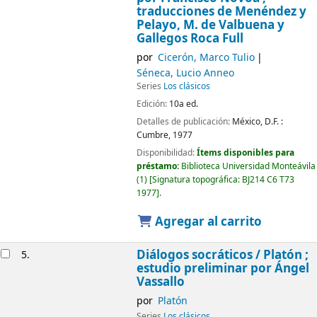
traducciones de Menéndez y
Pelayo, M. de Valbuena y
Gallegos Roca Full
por
Cicerón, Marco Tulio
Séneca, Lucio Anneo
Series
Los clásicos
Edición:
10a ed.
Detalles de publicación:
México, D.F. :
Cumbre,
1977
Disponibilidad:
Ítems disponibles para
préstamo:
Biblioteca Universidad Monteávila
(1)
Signatura topográfica:
BJ214 C6 T73
1977
.
Agregar al carrito
Diálogos socráticos /
Platón ;
5.
estudio preliminar por Ángel
Vassallo
por
Platón
Series
Los clásicos