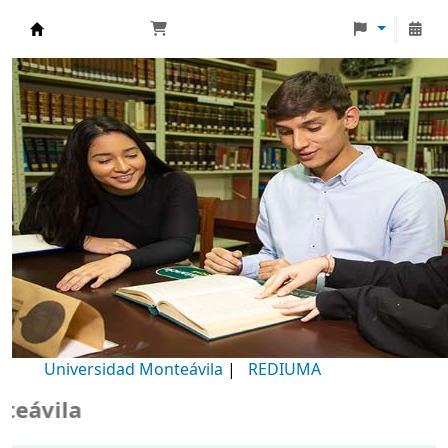
Biblioteca Universidad Monteávila
Universidad Monteávila
|
REDIUMA
Bi