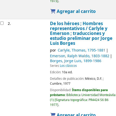
1973
.
Agregar al carrito
De los héroes ; Hombres
2.
representativos /
Carlyle y
Emerson ; traducciones y
estudio preliminar por Jorge
Luis Borges
por
Carlyle, Thomas
, 1795-1881
Emerson, Ralph Waldo
, 1803-1882
Borges, Jorge Luis
, 1899-1986
Series
Los clásicos
Edición:
10a ed.
Detalles de publicación:
México, D.F. ;
Cumbre,
1977
Disponibilidad:
Ítems disponibles para
préstamo:
Biblioteca Universidad Monteávila
(1)
Signatura topográfica:
PR4424 S6 B6
1977
.
Agregar al carrito