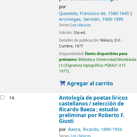
por
Quevedo, Francisco de
, 1580-1645
Arciniegas, Germán
, 1900-1999
Series
Los clásicos
Edición:
10a ed.
Detalles de publicación:
México, D.F. :
Cumbre,
1977
Disponibilidad:
Ítems disponibles para
préstamo:
Biblioteca Universidad Monteávila
(1)
Signatura topográfica:
PQ6421 A15
1977
.
Agregar al carrito
Antología de poetas líricos
14.
castellanos /
selección de
Ricardo Baeza ; estudio
preliminar por Roberto F.
Giusti
por
Baeza, Ricardo
, 1890-1956
Series
Los clásicos