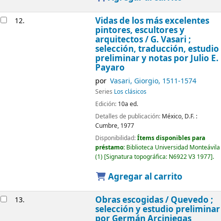
Vidas de los más excelentes
12.
pintores, escultores y
arquitectos /
G. Vasari ;
selección, traducción, estudio
preliminar y notas por Julio E.
Payaro
por
Vasari, Giorgio
, 1511-1574
Series
Los clásicos
Edición:
10a ed.
Detalles de publicación:
México, D.F. :
Cumbre,
1977
Disponibilidad:
Ítems disponibles para
préstamo:
Biblioteca Universidad Monteávila
(1)
Signatura topográfica:
N6922 V3 1977
.
Agregar al carrito
Obras escogidas /
Quevedo ;
13.
selección y estudio preliminar
por Germán Arciniegas