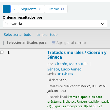
Ordenar
1
2
Siguiente
Último
Ordenar por:
Ordenar resultados por:
Seleccionar todo
Limpiar todo
Seleccionar títulos para:
Agregar al carrito
Resultados
Tratados morales /
Cicerón y
1.
Séneca
por
Cicerón, Marco Tulio
Séneca, Lucio Anneo
Series
Los clásicos
Edición:
6a ed.
Detalles de publicación:
México, D.F. :
W. M.
Jackson,
1973
Disponibilidad:
Ítems disponibles para
préstamo:
Biblioteca Universidad Monteávila
(1)
Signatura topográfica:
BJ214 C6 T73