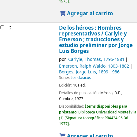
1973
.
Agregar al carrito
De los héroes ; Hombres
2.
representativos /
Carlyle y
Emerson ; traducciones y
estudio preliminar por Jorge
Luis Borges
por
Carlyle, Thomas
, 1795-1881
Emerson, Ralph Waldo
, 1803-1882
Borges, Jorge Luis
, 1899-1986
Series
Los clásicos
Edición:
10a ed.
Detalles de publicación:
México, D.F. ;
Cumbre,
1977
Disponibilidad:
Ítems disponibles para
préstamo:
Biblioteca Universidad Monteávila
(1)
Signatura topográfica:
PR4424 S6 B6
1977
.
Agregar al carrito