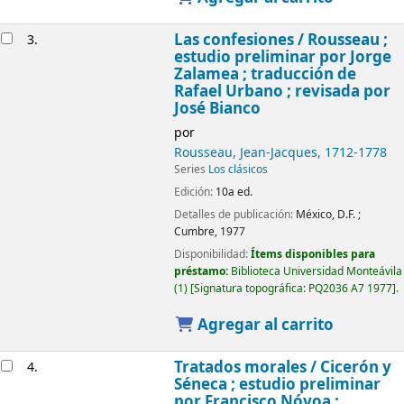
Las confesiones /
Rousseau ;
3.
estudio preliminar por Jorge
Zalamea ; traducción de
Rafael Urbano ; revisada por
José Bianco
por
Rousseau, Jean-Jacques
, 1712-1778
Series
Los clásicos
Edición:
10a ed.
Detalles de publicación:
México, D.F. ;
Cumbre,
1977
Disponibilidad:
Ítems disponibles para
préstamo:
Biblioteca Universidad Monteávila
(1)
Signatura topográfica:
PQ2036 A7 1977
.
Agregar al carrito
Tratados morales /
Cicerón y
4.
Séneca ; estudio preliminar
por Francisco Nóvoa ;