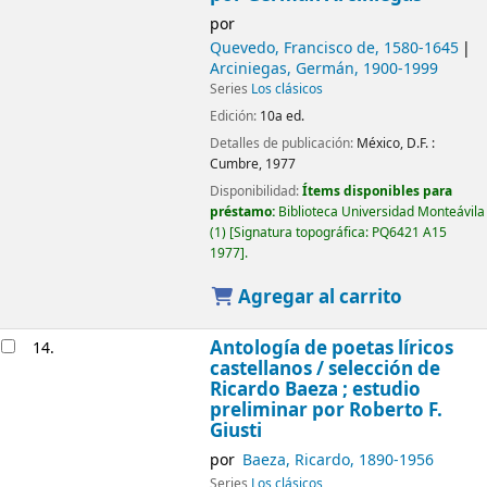
por
Quevedo, Francisco de
, 1580-1645
Arciniegas, Germán
, 1900-1999
Series
Los clásicos
Edición:
10a ed.
Detalles de publicación:
México, D.F. :
Cumbre,
1977
Disponibilidad:
Ítems disponibles para
préstamo:
Biblioteca Universidad Monteávila
(1)
Signatura topográfica:
PQ6421 A15
1977
.
Agregar al carrito
Antología de poetas líricos
14.
castellanos /
selección de
Ricardo Baeza ; estudio
preliminar por Roberto F.
Giusti
por
Baeza, Ricardo
, 1890-1956
Series
Los clásicos