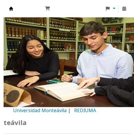
Biblioteca Universidad Monteávila
Universidad Monteávila
|
REDIUMA
B