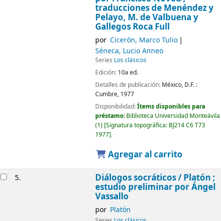
traducciones de Menéndez y
Pelayo, M. de Valbuena y
Gallegos Roca Full
por
Cicerón, Marco Tulio
Séneca, Lucio Anneo
Series
Los clásicos
Edición:
10a ed.
Detalles de publicación:
México, D.F. :
Cumbre,
1977
Disponibilidad:
Ítems disponibles para
préstamo:
Biblioteca Universidad Monteávila
(1)
Signatura topográfica:
BJ214 C6 T73
1977
.
Agregar al carrito
Diálogos socráticos /
Platón ;
5.
estudio preliminar por Ángel
Vassallo
por
Platón
Series
Los clásicos