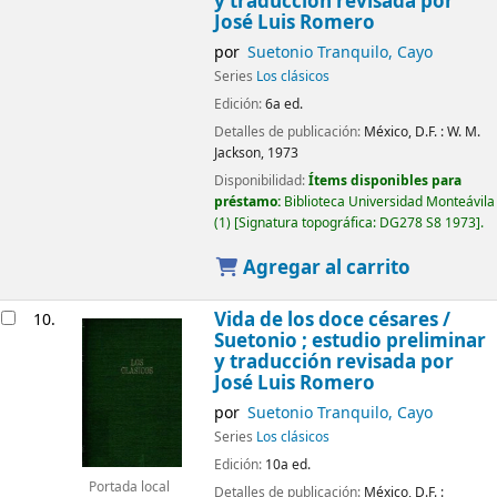
y traducción revisada por
José Luis Romero
por
Suetonio Tranquilo, Cayo
Series
Los clásicos
Edición:
6a ed.
Detalles de publicación:
México, D.F. :
W. M.
Jackson,
1973
Disponibilidad:
Ítems disponibles para
préstamo:
Biblioteca Universidad Monteávila
(1)
Signatura topográfica:
DG278 S8 1973
.
Agregar al carrito
Vida de los doce césares /
10.
Suetonio ; estudio preliminar
y traducción revisada por
José Luis Romero
por
Suetonio Tranquilo, Cayo
Series
Los clásicos
Edición:
10a ed.
Portada local
Detalles de publicación:
México, D.F. :