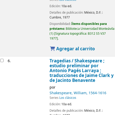
Edición:
10a ed.
Detalles de publicación:
México, D.F. :
Cumbre,
1977
Disponibilidad:
Ítems disponibles para
préstamo:
Biblioteca Universidad Monteávila
(1)
Signatura topográfica:
B312 S5 V37
1977
.
Agregar al carrito
Tragedias /
Shakespeare ;
6.
estudio preliminar por
Antonio Pagés Larraya ;
traducciones de Jaime Clark y
de Jacinto Benavente
por
Shakespeare, William
, 1564-1616
Series
Los clásicos
Edición:
10a ed.
Detalles de publicación:
México, D.F. :