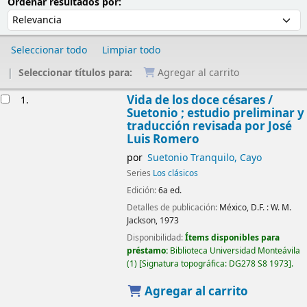
Ordenar
Ordenar por:
Ordenar resultados por:
Seleccionar todo
Limpiar todo
Seleccionar títulos para:
Agregar al carrito
Resultados
Vida de los doce césares /
1.
Suetonio ; estudio preliminar y
traducción revisada por José
Luis Romero
por
Suetonio Tranquilo, Cayo
Series
Los clásicos
Edición:
6a ed.
Detalles de publicación:
México, D.F. :
W. M.
Jackson,
1973
Disponibilidad:
Ítems disponibles para
préstamo:
Biblioteca Universidad Monteávila
(1)
Signatura topográfica:
DG278 S8 1973
.
Agregar al carrito