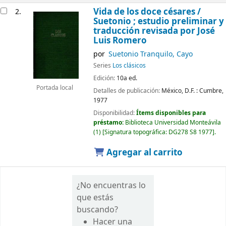
Vida de los doce césares /
2.
Suetonio ; estudio preliminar y
traducción revisada por José
Luis Romero
por
Suetonio Tranquilo, Cayo
Series
Los clásicos
Edición:
10a ed.
Portada local
Detalles de publicación:
México, D.F. :
Cumbre,
1977
Disponibilidad:
Ítems disponibles para
préstamo:
Biblioteca Universidad Monteávila
(1)
Signatura topográfica:
DG278 S8 1977
.
Agregar al carrito
¿No encuentras lo
que estás
buscando?
Hacer una