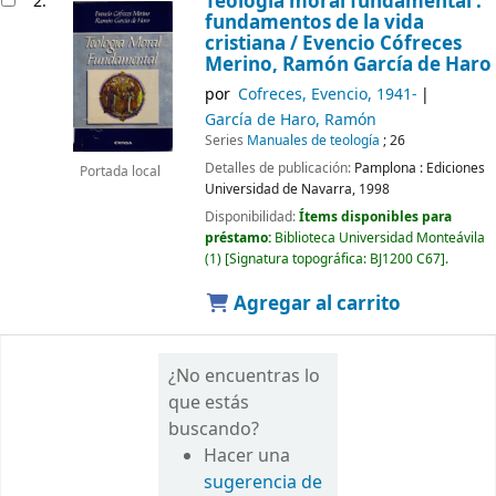
Teología moral fundamental :
2.
fundamentos de la vida
cristiana /
Evencio Cófreces
Merino, Ramón García de Haro
por
Cofreces, Evencio
, 1941-
García de Haro, Ramón
Series
Manuales de teología
; 26
Detalles de publicación:
Pamplona :
Ediciones
Portada local
Universidad de Navarra,
1998
Disponibilidad:
Ítems disponibles para
préstamo:
Biblioteca Universidad Monteávila
(1)
Signatura topográfica:
BJ1200 C67
.
Agregar al carrito
¿No encuentras lo
que estás
buscando?
Hacer una
sugerencia de