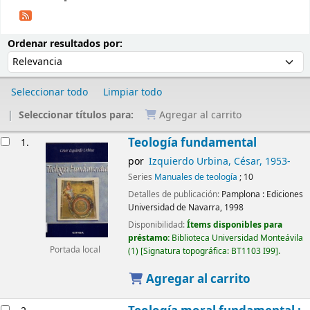
Ordenar
Ordenar por:
Ordenar resultados por:
Seleccionar todo
Limpiar todo
Seleccionar títulos para:
Agregar al carrito
Resultados
Teología fundamental
1.
por
Izquierdo Urbina, César
, 1953-
Series
Manuales de teología
; 10
Detalles de publicación:
Pamplona :
Ediciones
Universidad de Navarra,
1998
Disponibilidad:
Ítems disponibles para
préstamo:
Biblioteca Universidad Monteávila
Portada local
(1)
Signatura topográfica:
BT1103 I99
.
Agregar al carrito