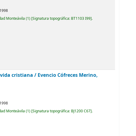
1998
idad Monteávila
(1)
Signatura topográfica:
BT1103 I99
.
vida cristiana /
Evencio Cófreces Merino,
1998
idad Monteávila
(1)
Signatura topográfica:
BJ1200 C67
.