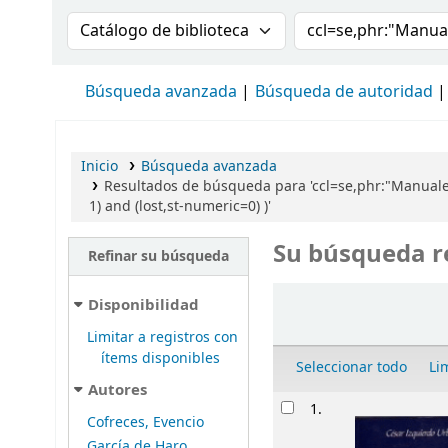
Buscar en el catálogo por:
Buscar en el cat
Búsqueda avanzada
Búsqueda de autoridad
Inicio
Búsqueda avanzada
Resultados de búsqueda para 'ccl=se,phr:"Manuale
1) and (lost,st-numeric=0) )'
Su búsqueda r
Refinar su búsqueda
Ordenar
Disponibilidad
Limitar a registros con
ítems disponibles
Seleccionar todo
Li
Autores
Resultados
1.
Cofreces, Evencio
García de Haro,