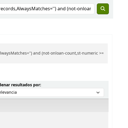
lwaysMatches='') and (not-onloan-count,st-numeric >=
Ordenar por:
enar resultados por: