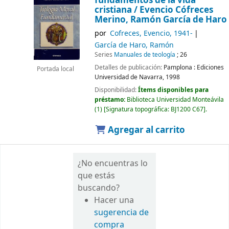
fundamentos de la vida
cristiana /
Evencio Cófreces
Merino, Ramón García de Haro
por
Cofreces, Evencio
, 1941-
García de Haro, Ramón
Series
Manuales de teología
; 26
Detalles de publicación:
Pamplona :
Ediciones
Portada local
Universidad de Navarra,
1998
Disponibilidad:
Ítems disponibles para
préstamo:
Biblioteca Universidad Monteávila
(1)
Signatura topográfica:
BJ1200 C67
.
Agregar al carrito
¿No encuentras lo
que estás
buscando?
Hacer una
sugerencia de
compra