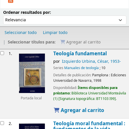
Ordenar
Ordenar por:
Ordenar resultados por:
Seleccionar todo
Limpiar todo
Seleccionar títulos para:
Agregar al carrito
Resultados
Teología fundamental
1.
por
Izquierdo Urbina, César
, 1953-
Series
Manuales de teología
; 10
Detalles de publicación:
Pamplona :
Ediciones
Universidad de Navarra,
1998
Disponibilidad:
Ítems disponibles para
préstamo:
Biblioteca Universidad Monteávila
Portada local
(1)
Signatura topográfica:
BT1103 I99
.
Agregar al carrito
Teología moral fundamental :
2.