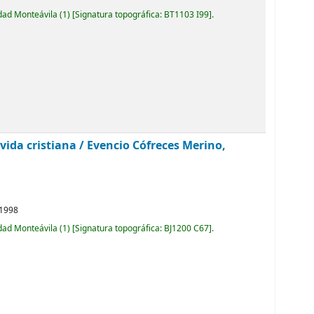
idad Monteávila
(1)
Signatura topográfica:
BT1103 I99
.
vida cristiana /
Evencio Cófreces Merino,
1998
idad Monteávila
(1)
Signatura topográfica:
BJ1200 C67
.