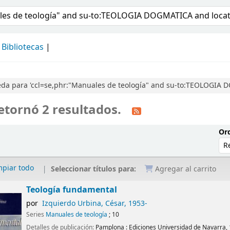
álogo
Bibliotecas
da para 'ccl=se,phr:"Manuales de teología" and su-to:TEOLOGIA 
etornó 2 resultados.
Ord
mpiar todo
Seleccionar títulos para:
Agregar al carrito
Teología fundamental
por
Izquierdo Urbina, César
, 1953-
Series
Manuales de teología
; 10
Detalles de publicación:
Pamplona :
Ediciones Universidad de Navarra,