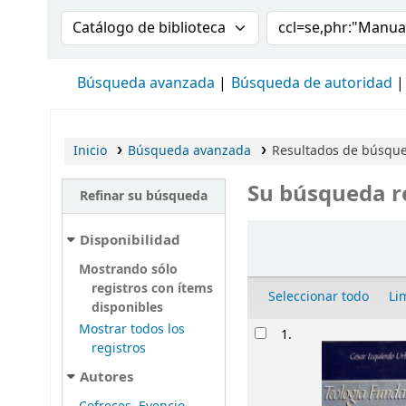
Buscar en el catálogo por:
Buscar en el cat
Búsqueda avanzada
Búsqueda de autoridad
Inicio
Búsqueda avanzada
Resultados de búsque
Su búsqueda r
Refinar su búsqueda
Ordenar
Disponibilidad
Mostrando sólo
registros con ítems
Seleccionar todo
Li
disponibles
Resultados
Mostrar todos los
1.
registros
Autores