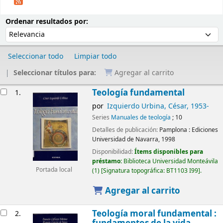
Ordenar
Ordenar por:
Ordenar resultados por:
Seleccionar todo
Limpiar todo
Seleccionar títulos para:
Agregar al carrito
Resultados
Teología fundamental
1.
por
Izquierdo Urbina, César
, 1953-
Series
Manuales de teología
; 10
Detalles de publicación:
Pamplona :
Ediciones
Universidad de Navarra,
1998
Disponibilidad:
Ítems disponibles para
préstamo:
Biblioteca Universidad Monteávila
Portada local
(1)
Signatura topográfica:
BT1103 I99
.
Agregar al carrito
Teología moral fundamental :
2.