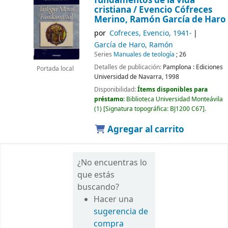
fundamentos de la vida
cristiana /
Evencio Cófreces
Merino, Ramón García de Haro
por
Cofreces, Evencio
, 1941-
García de Haro, Ramón
Series
Manuales de teología
; 26
Detalles de publicación:
Pamplona :
Ediciones
Portada local
Universidad de Navarra,
1998
Disponibilidad:
Ítems disponibles para
préstamo:
Biblioteca Universidad Monteávila
(1)
Signatura topográfica:
BJ1200 C67
.
Agregar al carrito
¿No encuentras lo
que estás
buscando?
Hacer una
sugerencia de
compra