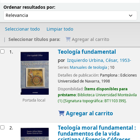
Ordenar
Ordenar por:
Ordenar resultados por:
Seleccionar todo
Limpiar todo
Seleccionar títulos para:
Agregar al carrito
Resultados
Teología fundamental
1.
por
Izquierdo Urbina, César
, 1953-
Series
Manuales de teología
; 10
Detalles de publicación:
Pamplona :
Ediciones
Universidad de Navarra,
1998
Disponibilidad:
Ítems disponibles para
préstamo:
Biblioteca Universidad Monteávila
Portada local
(1)
Signatura topográfica:
BT1103 I99
.
Agregar al carrito
Teología moral fundamental :
2.
fundamentos de la vida
cristiana /
Evencio Cófreces